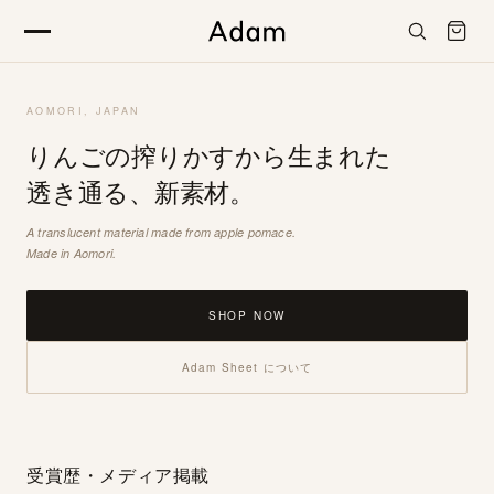
Skip to
content
AOMORI, JAPAN
Adam Sheet
→
りんごの搾りかすから生まれた
透き通る、新素材。
Store List
→
A translucent material made from apple pomace.
Made in Aomori.
All Products
→
SHOP NOW
Story
→
Adam Sheet について
Contact
→
受賞歴・メディア掲載