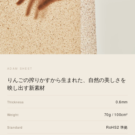
ADAM SHEET
りんごの搾りかすから生まれた、自然の美しさを
映し出す新素材
0.6mm
Thickness
70g / 100cm²
Weight
RoHS2 準拠
Standard